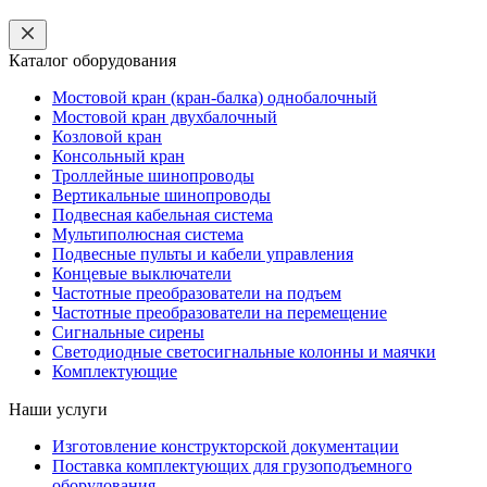
Каталог оборудования
Мостовой кран (кран-балка) однобалочный
Мостовой кран двухбалочный
Козловой кран
Консольный кран
Троллейные шинопроводы
Вертикальные шинопроводы
Подвесная кабельная система
Мультиполюсная система
Подвесные пульты и кабели управления
Концевые выключатели
Частотные преобразователи на подъем
Частотные преобразователи на перемещение
Сигнальные сирены
Светодиодные светосигнальные колонны и маячки
Комплектующие
Наши услуги
Изготовление конструкторской документации
Поставка комплектующих для грузоподъемного
оборудования