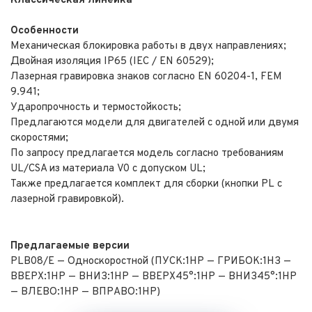
Классическая линейка
Особенности
Механическая блокировка работы в двух направлениях;
Двойная изоляция IP65 (IEC / EN 60529);
Лазерная гравировка знаков согласно EN 60204-1, FEM
9.941;
Ударопрочность и термостойкость;
Предлагаются модели для двигателей с одной или двумя
скоростями;
По запросу предлагается модель согласно требованиям
UL/CSA из материала V0 с допуском UL;
Также предлагается комплект для сборки (кнопки PL с
лазерной гравировкой).
Предлагаемые версии
PLB08/E — Односкоростной (ПУСК:1НР — ГРИБОК:1НЗ —
ВВЕРХ:1НР — ВНИЗ:1НР — ВВЕРХ45°:1НР — ВНИЗ45°:1НР
— ВЛЕВО:1НР — ВПРАВО:1НР)