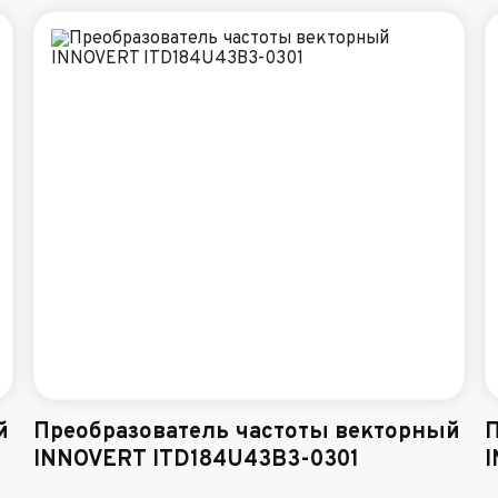
й
Преобразователь частоты векторный
П
INNOVERT ITD184U43B3-0301
I