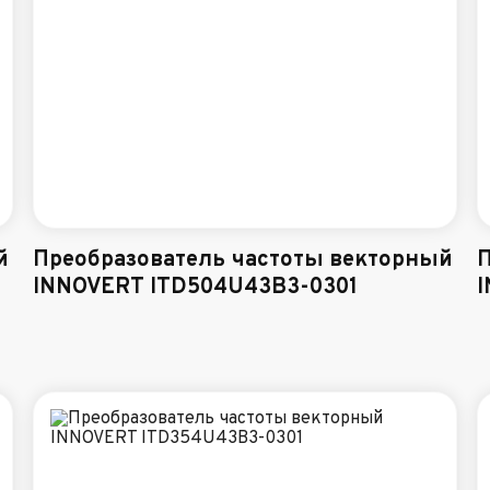
й
Преобразователь частоты векторный
П
INNOVERT ITD504U43B3-0301
I