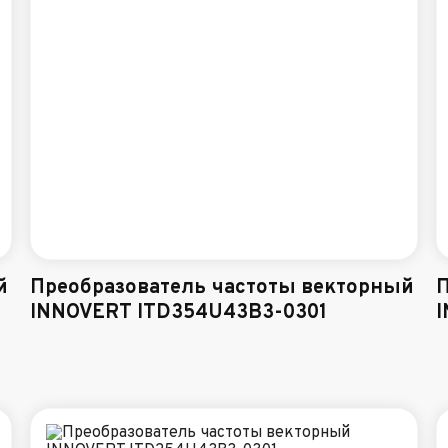
й
Преобразователь частоты векторный
П
INNOVERT ITD354U43B3-0301
I