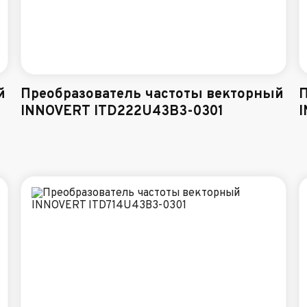
й
Преобразователь частоты векторный
П
INNOVERT ITD222U43B3-0301
I