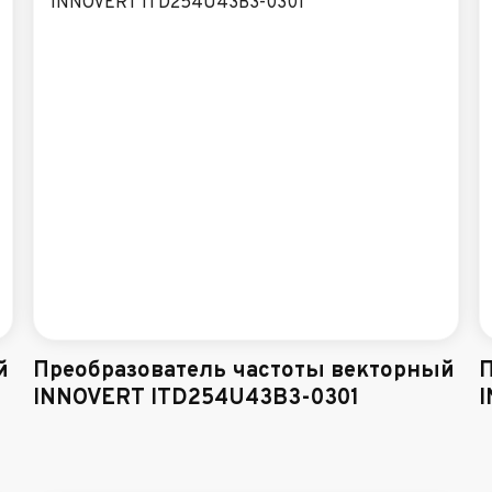
й
Преобразователь частоты векторный
П
INNOVERT ITD254U43B3-0301
I