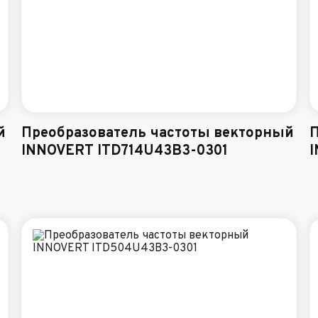
й
Преобразователь частоты векторный
П
INNOVERT ITD714U43B3-0301
I