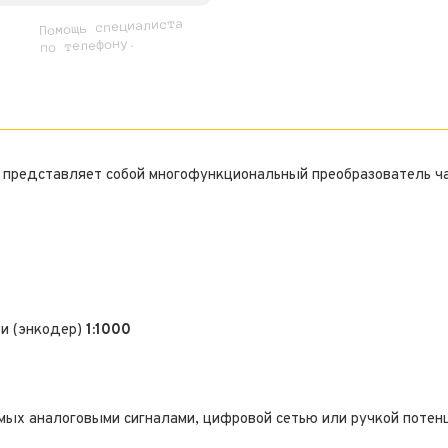
Помощь специалиста
по телефону.
 представляет собой многофункциональный преобразователь ча
ти (энкодер)
1:1000
мых аналоговыми сигналами, цифровой сетью или ручкой потен