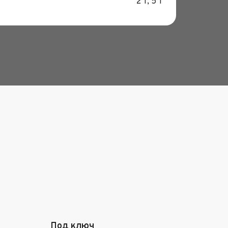
2 т, 5 т
Под ключ