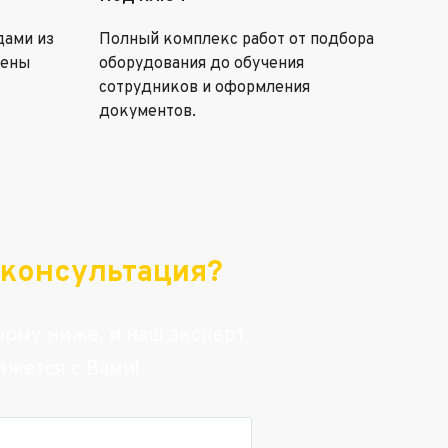
дами из
Полный комплекс работ от подбора
цены
оборудования до обучения
сотрудников и оформления
документов.
консультация?
рму ниже, и наш эксперт
яжется с Вами!