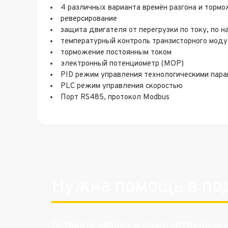
4 различных варианта времён разгона и торм
реверсирование
защита двигателя от перегрузки по току, по 
температурный контроль транзисторного мод
торможение постоянным током
электронный потенциометр (MOP)
PID режим управления технологическими парам
PLC режим управления скоростью
Порт RS485, протокол Modbus
Нужна помощь в по
Оставьте заявку и наши сотрудник