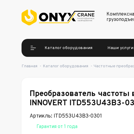
Комплексна
грузоподъе
Каталог оборудования
Наши услуги
Главная
-
Каталог оборудования
-
Частотные преобра
Преобразователь частоты
INNOVERT ITD553U43B3-03
Артикль: ITD553U43B3-0301
Гарантия от 1 года