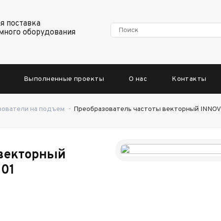
я поставка
много оборудования
Выполненные проекты
О нас
Контакты
зователи на подъем
-
Преобразователь частоты векторный INNO
 векторный
01