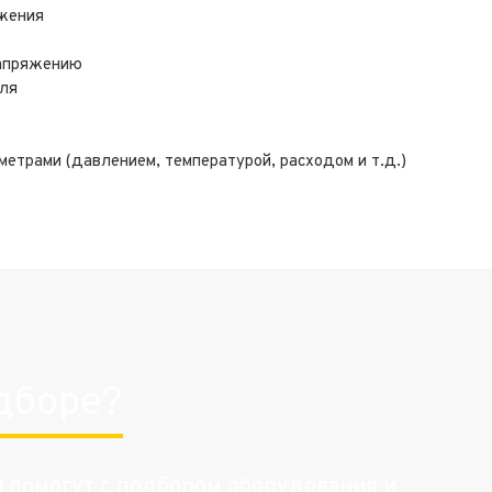
ожения
напряжению
уля
етрами (давлением, температурой, расходом и т.д.)
дборе?
и помогут с подбором оборудования и