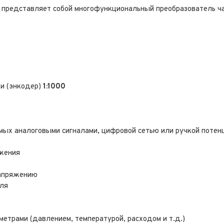
 представляет собой многофункциональный преобразователь ча
ти (энкодер)
1:1000
мых аналоговыми сигналами, цифровой сетью или ручкой потен
ожения
напряжению
уля
етрами (давлением, температурой, расходом и т.д.)