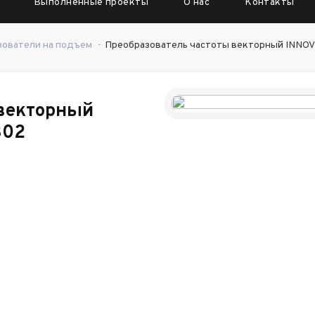
Выполненные проекты
О нас
Контакты
зователи на подъем
-
Преобразователь частоты векторный INNO
 векторный
302