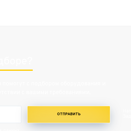
дборе?
и помогут с подбором оборудования и
етствии с вашими требованиями.
Нап
ОТПРАВИТЬ
Зад
х данных