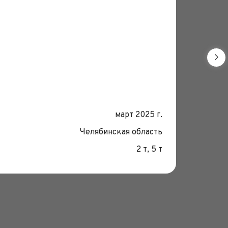
Монтаж 
Дата:
март 2025 г.
Место
Челябинская область
Грузо
2 т, 5 т