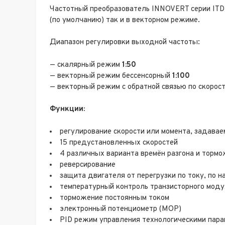
Частотный преобразователь INNOVERT серии ITD
(по умолчанию) так и в векторном режиме.
Диапазон регулировки выходной частоты:
— скалярный режим
1:50
— векторный режим бессенсорный
1:100
— векторный режим с обратной связью по скорос
Функции:
регулирование скорости или момента, задавае
15 предустановленных скоростей
4 различных варианта времён разгона и торм
реверсирование
защита двигателя от перегрузки по току, по 
температурный контроль транзисторного мод
торможение постоянным током
электронный потенциометр (MOP)
PID режим управления технологическими парам