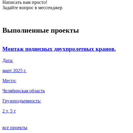
Написать нам просто!
Задайте вопрос в мессенджер
Выполненные проекты
Монтаж подвесных двухпролетных кранов.
Дата:
Д
март 2025 г.
я
Место:
М
Челябинская область
О
Грузоподъемность:
Г
2 т, 5 т
5
все проекты