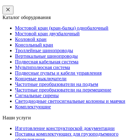
Каталог оборудования
Мостовой кран (кран-балка) однобалочный
Мостовой кран двухбалочный
Козловой кран
Консольный кран
Троллейные шинопроводы
Вертикальные шинопроводы
Подвесная кабельная система
Мультиполюсная система
Подвесные пульты и кабели управления
Концевые выключатели
Частотные преобразователи на подъем
Частотные преобразователи на перемещение
Сигнальные сирены
Светодиодные светосигнальные колонны и маячки
Комплектующие
Наши услуги
Изготовление конструкторской документации
Поставка комплектующих для грузоподъемного
оборудования