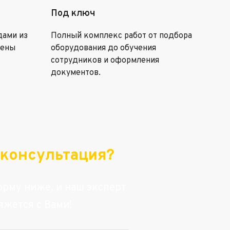
Под ключ
дами из
Полный комплекс работ от подбора
цены
оборудования до обучения
сотрудников и оформления
документов.
консультация?
рму ниже, и наш эксперт
яжется с Вами!