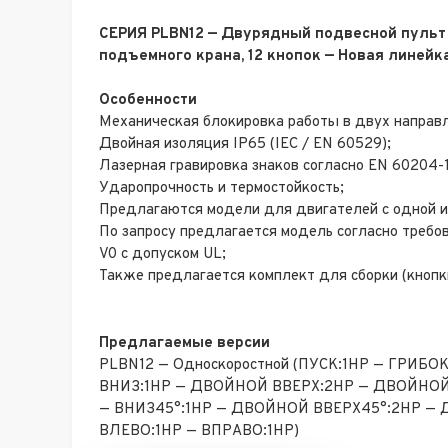
СЕРИЯ PLBN12 — Двурядный подвесной пульт
подъемного крана, 12 кнопок — Новая линейк
Особенности
Механическая блокировка работы в двух направ
Двойная изоляция IP65 (IEC / EN 60529);
Лазерная гравировка знаков согласно EN 60204-1
Ударопрочность и термостойкость;
Предлагаются модели для двигателей с одной и
По запросу предлагается модель согласно требо
V0 с допуском UL;
Также предлагается комплект для сборки (кнопки
Предлагаемые версии
PLBN12 — Односкоростной (ПУСК:1НР — ГРИБОК
ВНИЗ:1НР — ДВОЙНОЙ ВВЕРХ:2НР — ДВОЙНОЙ
— ВНИЗ45°:1НР — ДВОЙНОЙ ВВЕРХ45°:2НР —
ВЛЕВО:1НР — ВПРАВО:1НР)