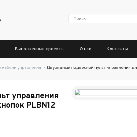
я
Выполненные проекты
О нас
Контакты
 кабели управления
-
Двурядный подвесной пульт управления для
ьт управления
кнопок PLBN12