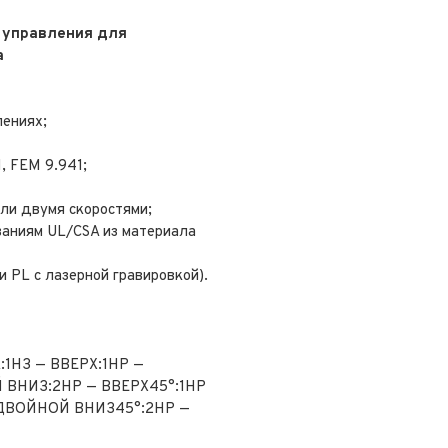
 управления для
а
лениях;
, FEM 9.941;
ли двумя скоростями;
ваниям UL/CSA из материала
 PL с лазерной гравировкой).
:1НЗ — ВВЕРХ:1НР —
 ВНИЗ:2НР — ВВЕРХ45°:1НР
 ДВОЙНОЙ ВНИЗ45°:2НР —