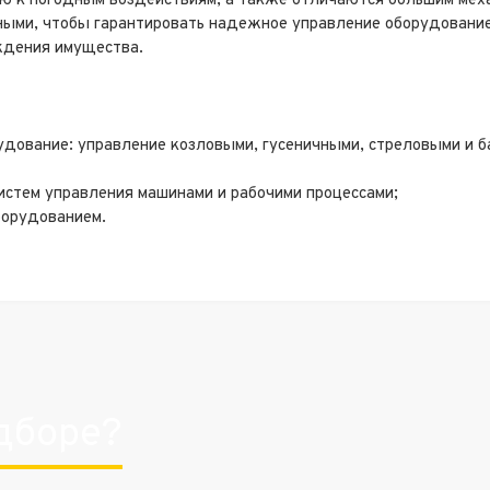
ю к погодным воздействиям, а также отличаются большим меха
ыми, чтобы гарантировать надежное управление оборудовани
еждения имущества.
удование: управление козловыми, гусеничными, стреловыми и 
стем управления машинами и рабочими процессами;
борудованием.
дборе?