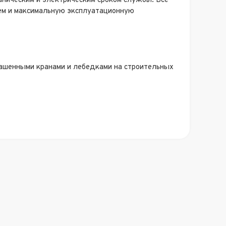
ническим и электрическим сроком службы. Все
ем и максимальную эксплуатационную
башенными кранами и лебедками на строительных