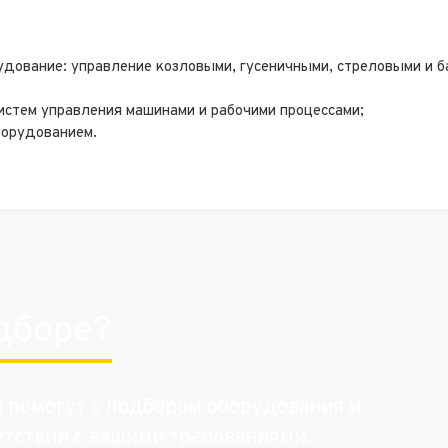
удование: управление козловыми, гусеничными, стреловыми и 
стем управления машинами и рабочими процессами;
борудованием.
дборе?
и помогут с подбором оборудования и
етствии с вашими требованиями.