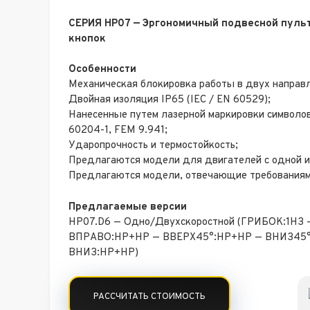
СЕРИЯ HP07 — Эргономичный подвесной пульт
кнопок
Особенности
Механическая блокировка работы в двух направ
Двойная изоляция IP65 (IEC / EN 60529);
Нанесенные путем лазерной маркировки символо
60204-1, FEM 9.941;
Ударопрочность и термостойкость;
Предлагаются модели для двигателей с одной и
Предлагаются модели, отвечающие требования
Предлагаемые версии
HP07.D6 — Одно/Двухскоростной (ГРИБОК:1НЗ
ВПРАВО:НР+НР — ВВЕРХ45°:НР+НР — ВНИЗ45°
ВНИЗ:НР+НР)
РАССЧИТАТЬ СТОИМОСТЬ