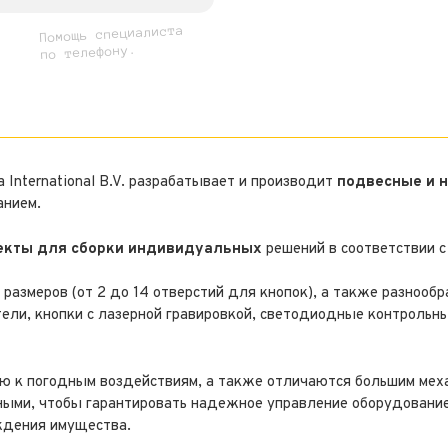
Помощь специалиста
по телефону.
 International B.V. разрабатывает и производит
подвесные и 
анием.
лекты для сборки индивидуальных
решений в соответствии с
азмеров (от 2 до 14 отверстий для кнопок), а также разнообр
ли, кнопки с лазерной гравировкой, светодиодные контрольн
ю к погодным воздействиям, а также отличаются большим меха
ыми, чтобы гарантировать надежное управление оборудовани
еждения имущества.