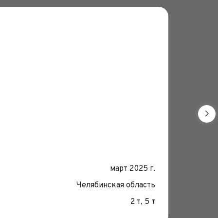
Монтаж 
Дата:
март 2025 г.
Место
Челябинская область
Грузо
2 т, 5 т