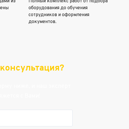
дами из
Полный комплекс работ от подбора
цены
оборудования до обучения
сотрудников и оформления
документов.
консультация?
рму ниже, и наш эксперт
яжется с Вами!