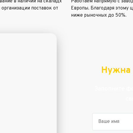
ание в наличии на скаладх
Работаем напрямую с заво
 организации поставок от
Европы. Благодаря этому 
ниже рыночных до 50%.
Нужна 
Заполните фо
св