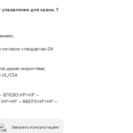
 управления для крана, 7
лениях;
в согласно стандартам EN
ли двумя скоростями;
м UL/CSA
 — ВЛЕВО:НР+НР —
:НР+НР — ВВЕРХ:НР+НР —
Заказать консультацию