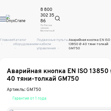
8 800
302 35
86
По России
звонок
бесплатный
Главная
Каталог
Подвесные пульты
Аварийная кнопка EN ISO
-
оборудования
и кабели
13850 Ø 40 тяни-толкай
-
управления
-
GM750
Аварийная кнопка EN ISO 13850
40 тяни-толкай GM750
Артикль: GM750
Гарантия от 1 года