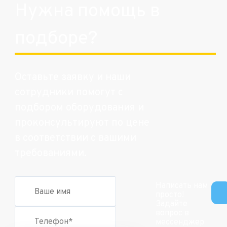
Нужна помощь в
подборе?
Оставьте заявку и наши
сотрудники помогут с
подбором оборудования и
проконсультируют по цене
в соответствии с вашими
требованиями.
Написать нам
просто!
Задайте
вопрос в
мессенджер