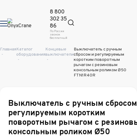
8 800
302 35
86
По России
звонок
бесплатный
Главная
Каталог
Концевые
Выключатель с ручным
-
оборудования
выключатели
сбросом и регулируемым
-
-
коротким поворотным
рычагом с резиновым
консольным роликом Ø50
FTN1R40R
Выключатель с ручным сбросом
регулируемым коротким
поворотным рычагом с резинов
консольным роликом Ø50