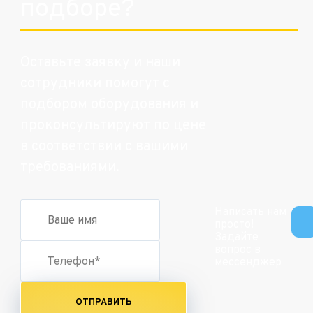
подборе?
Оставьте заявку и наши
сотрудники помогут с
подбором оборудования и
проконсультируют по цене
в соответствии с вашими
требованиями.
Написать нам
просто!
Задайте
вопрос в
мессенджер
ОТПРАВИТЬ