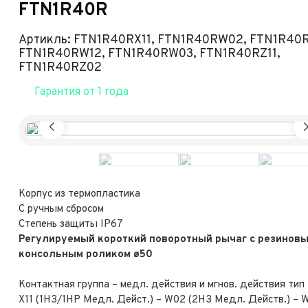
FTN1R40R
Артикль: FTN1R40RX11, FTN1R40RW02, FTN1R40
FTN1R40RW12, FTN1R40RW03, FTN1R40RZ11,
FTN1R40RZ02
Гарантия от 1 года
Корпус из термопластика
С ручным сбросом
Степень защиты IP67
Регулируемый короткий поворотный рычаг с резинов
консольным роликом ø50
Контактная группа – медл. действия и мгнов. действия тип 
X11 (1НЗ/1НР Медл. Дейст.) – W02 (2НЗ Медл. Действ.) – 