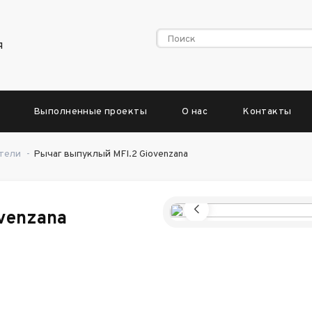
я
Выполненные проекты
О нас
Контакты
тели
-
Рычаг выпуклый MFI.2 Giovenzana
venzana