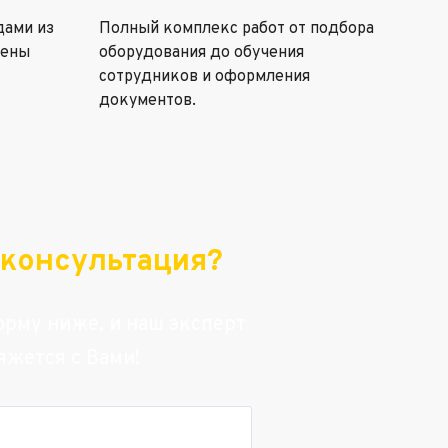
дами из
Полный комплекс работ от подбора
цены
оборудования до обучения
сотрудников и оформления
документов.
консультация?
рму ниже, и наш эксперт
яжется с Вами!