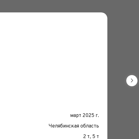
Монтаж 
Дата:
март 2025 г.
Место
Челябинская область
Грузо
2 т, 5 т