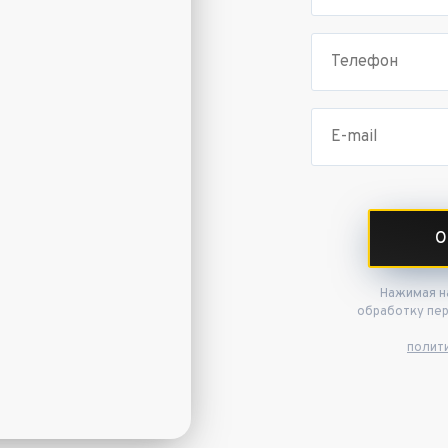
О
Нажимая на
обработку пе
полит