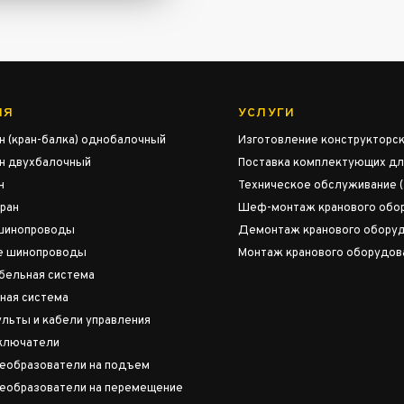
ИЯ
УСЛУГИ
н (кран-балка) однобалочный
Изготовление конструкторс
ан двухбалочный
Поставка комплектующих дл
н
Техническое обслуживание (
ран
Шеф-монтаж кранового обо
шинопроводы
Демонтаж кранового обору
е шинопроводы
Монтаж кранового оборудов
бельная система
ная система
льты и кабели управления
ключатели
реобразователи на подъем
реобразователи на перемещение