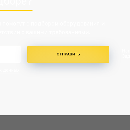
дборе?
и помогут с подбором оборудования и
етствии с вашими требованиями.
Нап
ОТПРАВИТЬ
Зад
х данных