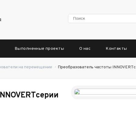
я
Выполненные проекты
О нас
Контакты
зователи на перемещение
-
Преобразователь частоты INNOVERTсе
 INNOVERTсерии
E