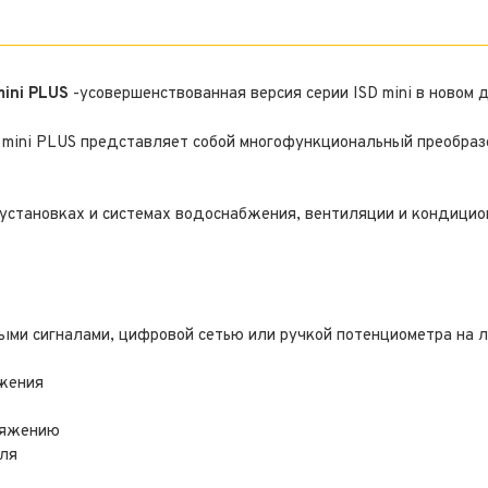
ini PLUS
-усовершенствованная версия серии ISD mini в новом
mini PLUS представляет собой многофункциональный преобраз
становках и системах водоснабжения, вентиляции и кондицион
ыми сигналами, цифровой сетью или ручкой потенциометра на л
ожения
пряжению
уля