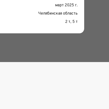
Дата:
март 2025 г.
Место
Челябинская область
Грузо
2 т, 5 т