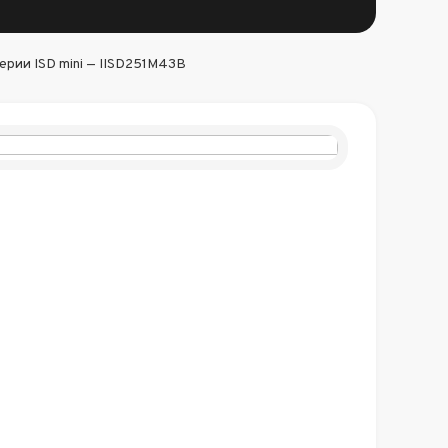
рии ISD mini — IISD251M43B