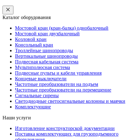
Каталог оборудования
Мостовой кран (кран-балка) однобалочный
Мостовой кран двухбалочный
Козловой кран
Консольный кран
Троллейные шинопроводы
Вертикальные шинопроводы
Подвесная кабельная система
Мультиполюсная система
Подвесные пульты и кабели управления
Концевые выключатели
Частотные преобразователи на подъем
Частотные преобразователи на перемещение
Сигнальные сирены
Светодиодные светосигнальные колонны и маячки
Комплектующие
Наши услуги
Изготовление конструкторской документации
Поставка комплектующих для грузоподъемного
оборудования