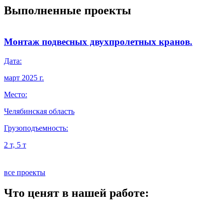
Выполненные проекты
Монтаж подвесных двухпролетных кранов.
Дата:
Д
март 2025 г.
я
Место:
М
Челябинская область
О
Грузоподъемность:
Г
2 т, 5 т
5
все проекты
Что ценят в нашей работе: