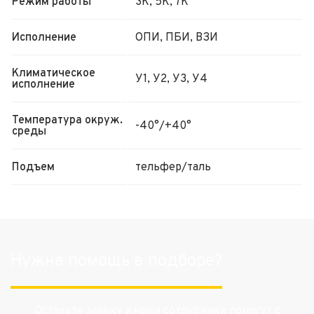
Режим работы
3К, 5К, 7К
Исполнение
ОПИ, ПБИ, ВЗИ
Климатическое
У1, У2, У3, У4
исполнение
Температура окруж.
-40°/+40°
среды
Подъем
тельфер/таль
Нужна помощь в подборе?
Оставьте заявку и наши сотрудники помогут с