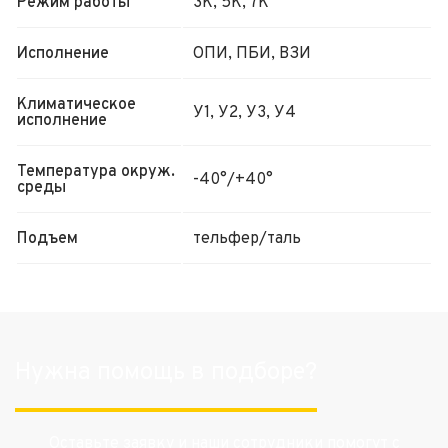
Режим работы
3К, 5К, 7К
Исполнение
ОПИ, ПБИ, ВЗИ
Климатическое
У1, У2, У3, У4
исполнение
Температура окруж.
-40°/+40°
среды
Подъем
тельфер/таль
Нужна помощь в подборе?
Оставьте заявку и наши сотрудники помогут с