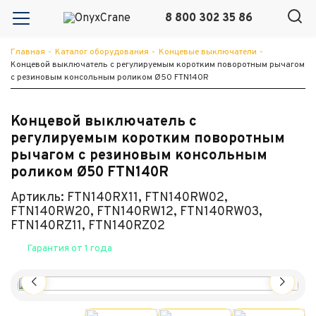
8 800 302 35 86
Главная
-
Каталог оборудования
-
Концевые выключатели
-
Концевой выключатель с регулируемым коротким поворотным рычагом
с резиновым консольным роликом Ø50 FTN140R
Концевой выключатель с
регулируемым коротким поворотным
рычагом с резиновым консольным
роликом Ø50 FTN140R
Артикль: FTN140RX11, FTN140RW02,
FTN140RW20, FTN140RW12, FTN140RW03,
FTN140RZ11, FTN140RZ02
Гарантия от 1 года