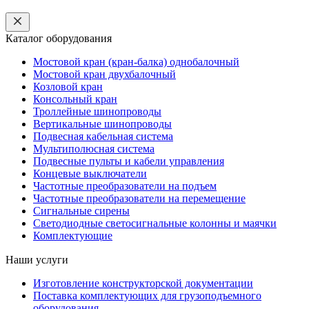
Каталог оборудования
Мостовой кран (кран-балка) однобалочный
Мостовой кран двухбалочный
Козловой кран
Консольный кран
Троллейные шинопроводы
Вертикальные шинопроводы
Подвесная кабельная система
Мультиполюсная система
Подвесные пульты и кабели управления
Концевые выключатели
Частотные преобразователи на подъем
Частотные преобразователи на перемещение
Сигнальные сирены
Светодиодные светосигнальные колонны и маячки
Комплектующие
Наши услуги
Изготовление конструкторской документации
Поставка комплектующих для грузоподъемного
оборудования