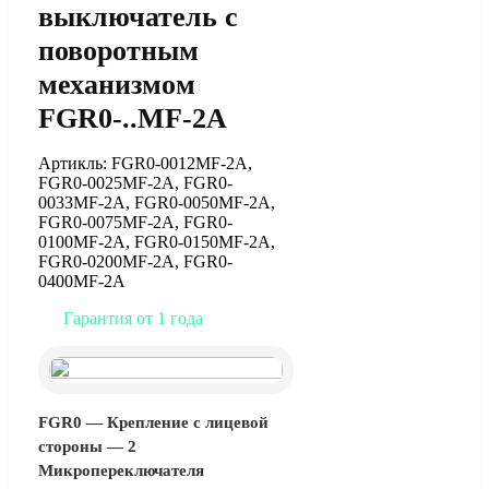
выключатель c
поворотным
механизмом
FGR0-..MF-2A
Артикль: FGR0-0012MF-2A,
FGR0-0025MF-2A, FGR0-
0033MF-2A, FGR0-0050MF-2A,
FGR0-0075MF-2A, FGR0-
0100MF-2A, FGR0-0150MF-2A,
FGR0-0200MF-2A, FGR0-
0400MF-2A
Гарантия от 1 года
FGR0 — Крепление с лицевой
стороны — 2
Микропереключателя