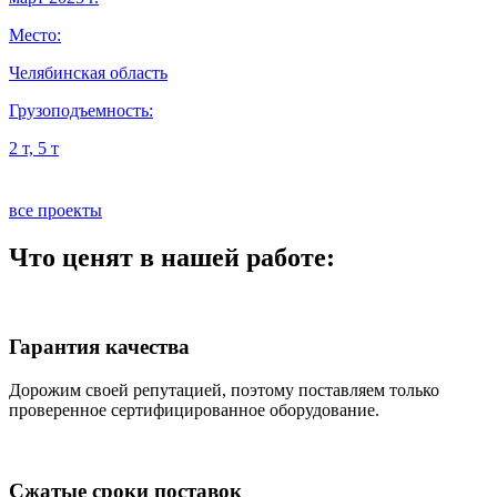
я
Место:
М
Челябинская область
О
Грузоподъемность:
Г
2 т, 5 т
5
все проекты
Что ценят в нашей работе:
Гарантия качества
Дорожим своей репутацией, поэтому поставляем только
проверенное сертифицированное оборудование.
Сжатые сроки поставок