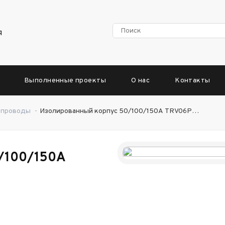
я
Выполненные проекты
О нас
Контакты
опроводы
-
Изолированный корпус 50/100/150А TRV06P…
/100/150А