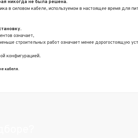
рая никогда не была решена.
ка в силовом кабеле, используемом в настоящее время для п
становку.
ентов означает,
 меньше строительных работ означает менее дорогостоящую уст
бой конфигурацией.
не кабеля.
дборе?