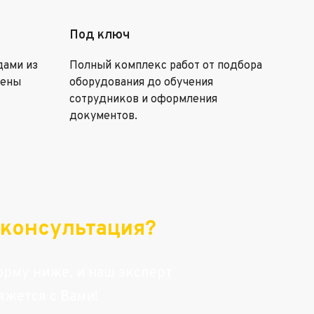
Под ключ
дами из
Полный комплекс работ от подбора
цены
оборудования до обучения
сотрудников и оформления
документов.
консультация?
рму ниже, и наш эксперт
яжется с Вами!