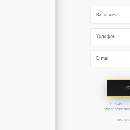
О
Нажимая на
обработку пе
полит