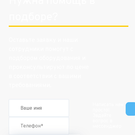
Нужна помощь в
подборе?
Оставьте заявку и наши
сотрудники помогут с
подбором оборудования и
проконсультируют по цене
в соответствии с вашими
требованиями.
Написать нам
просто!
Задайте
вопрос в
мессенджер