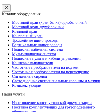
Каталог оборудования
Мостовой кран (кран-балка) однобалочный
Мостовой кран двухбалочный
Козловой кран
Консольный кран
Троллейные шинопроводы
Вертикальные шинопроводы
Подвесная кабельная система
Мультиполюсная система
Подвесные пульты и кабели управления
Концевые выключатели
Частотные преобразователи на подъем
Частотные преобразователи на перемещение
Сигнальные сирены
Светодиодные светосигнальные колонны и маячки
Комплектующие
Наши услуги
Изготовление конструкторской документации
Поставка комплектующих для грузоподъемного
оборудования