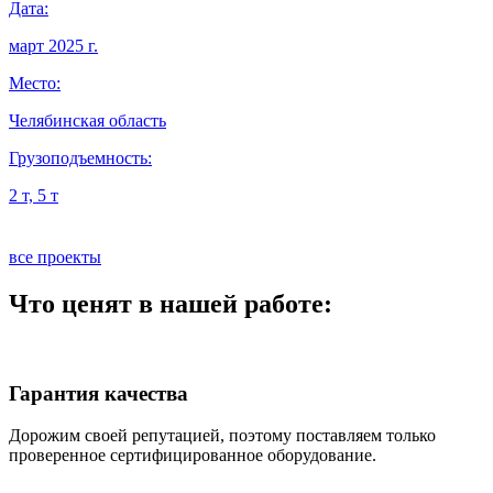
Дата:
Д
март 2025 г.
я
Место:
М
Челябинская область
О
Грузоподъемность:
Г
2 т, 5 т
5
все проекты
Что ценят в нашей работе:
Гарантия качества
Дорожим своей репутацией, поэтому поставляем только
проверенное сертифицированное оборудование.